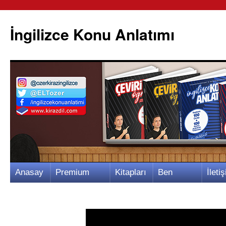
İngilizce Konu Anlatımı
İçeriğe
Anasay
Premium
Kitapları
Ben
İletiş
atla
fa
Video
m
Kimim?
m