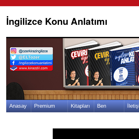
İngilizce Konu Anlatımı
İçeriğe
Anasay
Premium
Kitapları
Ben
İletiş
atla
fa
Video
m
Kimim?
m