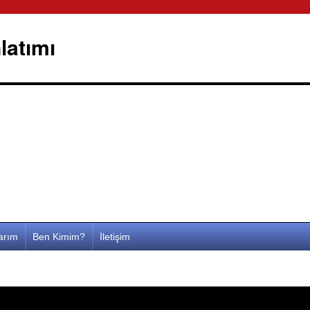
latımı
larım
Ben Kimim?
İletişim