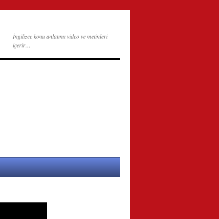
İngilizce konu anlatımı video ve metinleri
içerir…