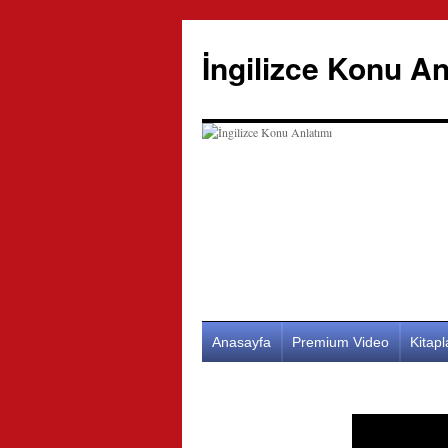
İngilizce Konu An
İçeriğe
Anasayfa
Premium Video
Kitap
atla