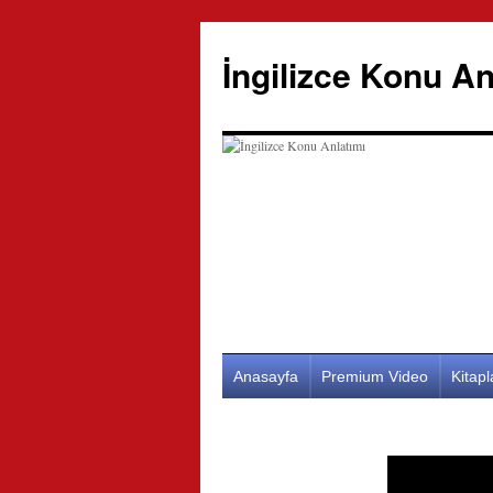
İngilizce Konu An
İçeriğe
Anasayfa
Premium Video
Kitap
atla