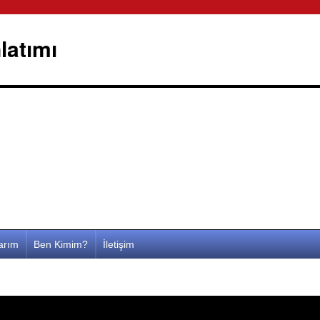
latımı
larım
Ben Kimim?
İletişim