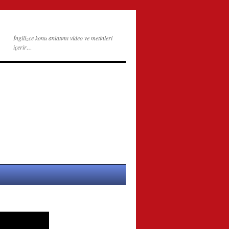
İngilizce konu anlatımı video ve metinleri
içerir…