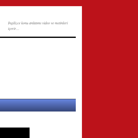
İngilizce konu anlatımı video ve metinleri
içerir…