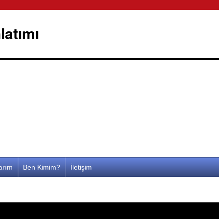
latımı
larım
Ben Kimim?
İletişim