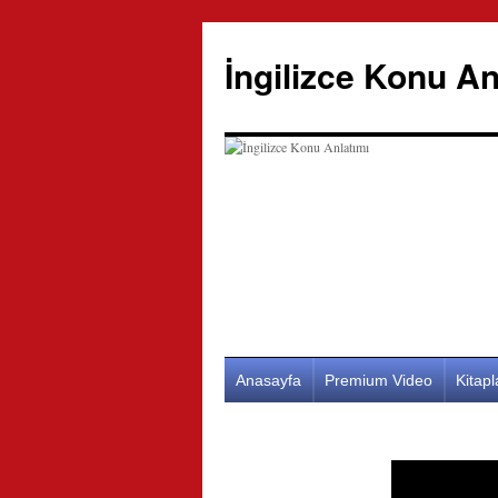
İngilizce Konu An
İçeriğe
Anasayfa
Premium Video
Kitap
atla