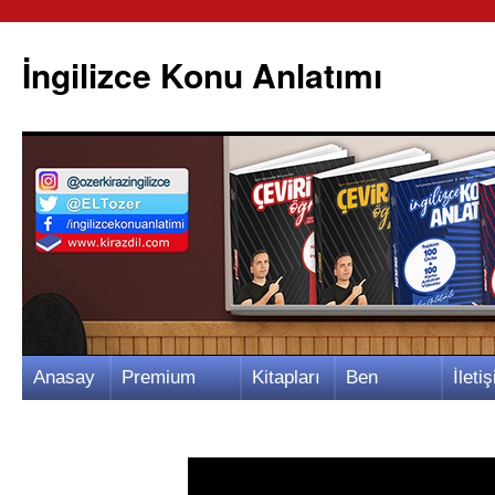
İngilizce Konu Anlatımı
İçeriğe
Anasay
Premium
Kitapları
Ben
İletiş
atla
fa
Video
m
Kimim?
m