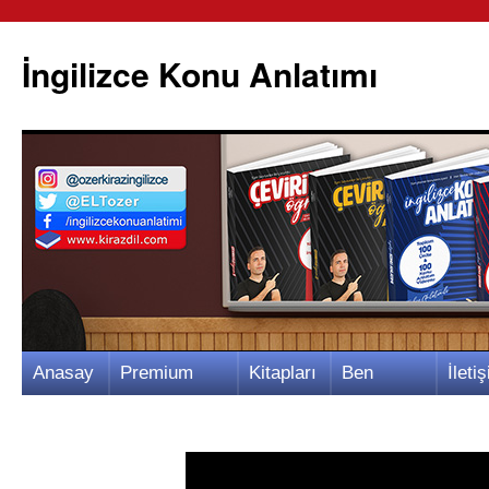
İngilizce Konu Anlatımı
İçeriğe
Anasay
Premium
Kitapları
Ben
İletiş
atla
fa
Video
m
Kimim?
m