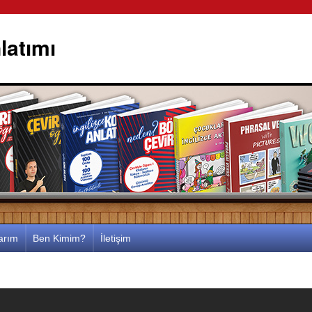
latımı
larım
Ben Kimim?
İletişim