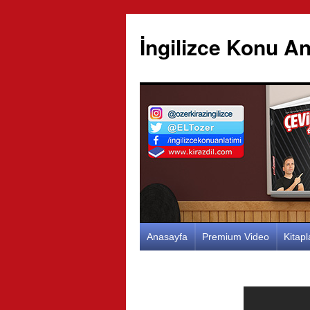
İngilizce Konu An
İçeriğe
Anasayfa
Premium Video
Kitap
atla