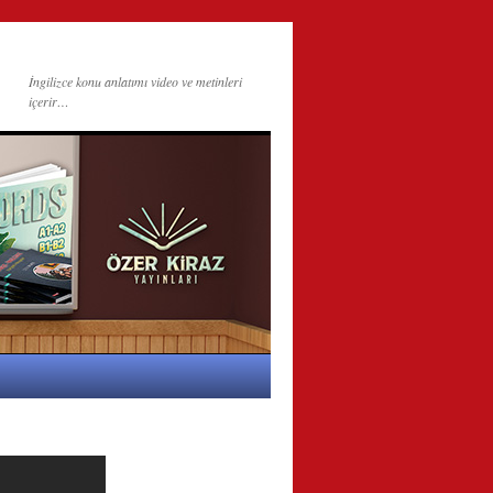
İngilizce konu anlatımı video ve metinleri
içerir…