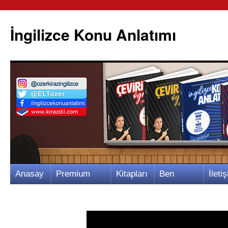
İngilizce Konu Anlatımı
İçeriğe
Anasay
Premium
Kitapları
Ben
İletiş
atla
fa
Video
m
Kimim?
m