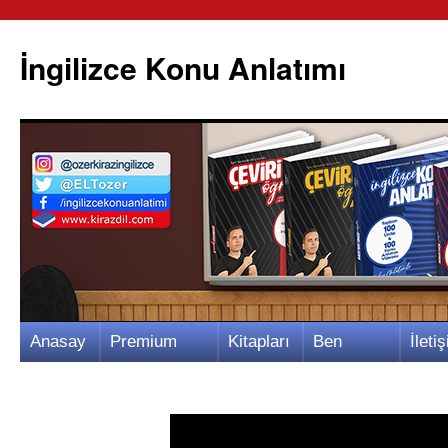
İngilizce Konu Anlatımı
İçeriğe
Anasay
Premium
Kitapları
Ben
İletiş
atla
fa
Video
m
Kimim?
m