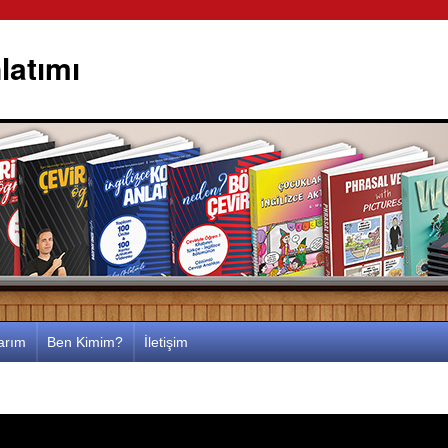
latımı
larım
Ben Kimim?
İletişim