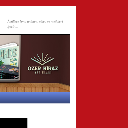
İngilizce konu anlatımı video ve metinleri
içerir…