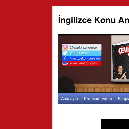
İngilizce Konu An
İçeriğe
Anasayfa
Premium Video
Kitap
atla