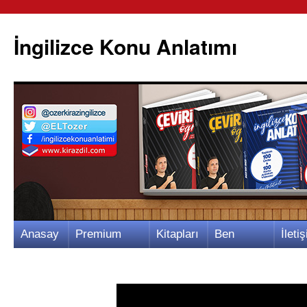
İngilizce Konu Anlatımı
İçeriğe
Anasay
Premium
Kitapları
Ben
İletiş
atla
fa
Video
m
Kimim?
m