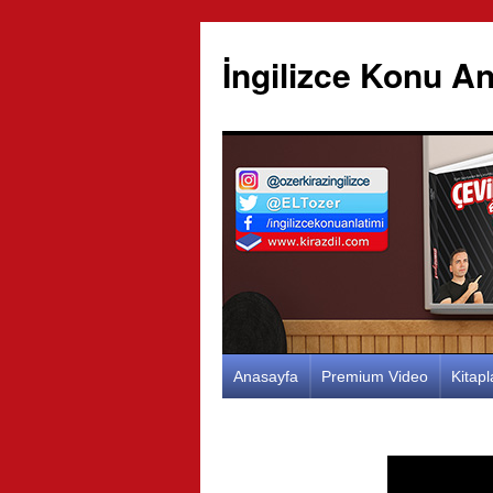
İngilizce Konu An
İçeriğe
Anasayfa
Premium Video
Kitap
atla