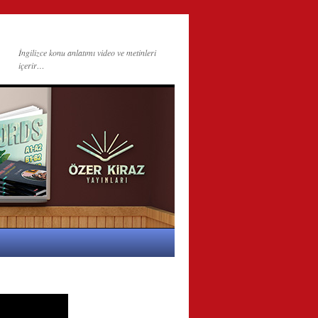
İngilizce konu anlatımı video ve metinleri
içerir…