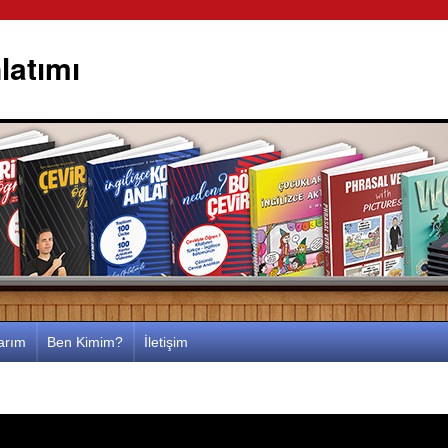
latımı
larım
Ben Kimim?
İletişim