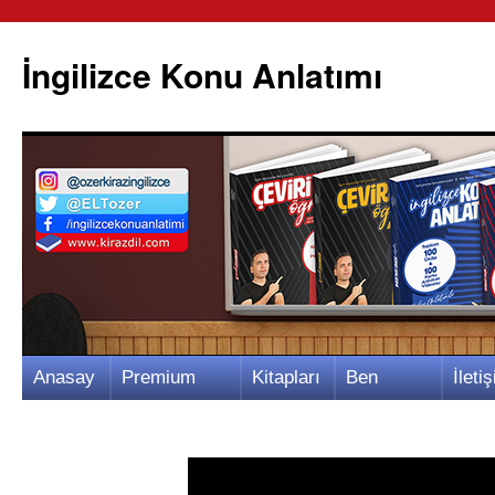
İngilizce Konu Anlatımı
İçeriğe
Anasay
Premium
Kitapları
Ben
İletiş
atla
fa
Video
m
Kimim?
m