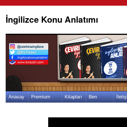
İngilizce Konu Anlatımı
İçeriğe
Anasay
Premium
Kitapları
Ben
İletiş
atla
fa
Video
m
Kimim?
m