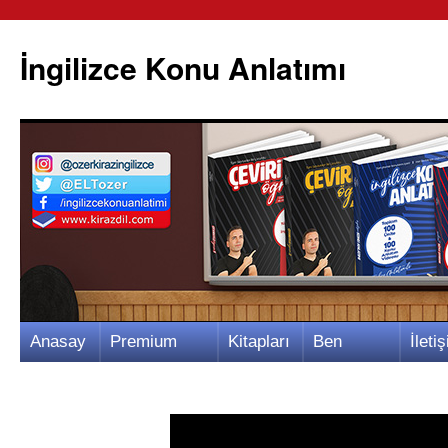
İngilizce Konu Anlatımı
İçeriğe
Anasay
Premium
Kitapları
Ben
İletiş
atla
fa
Video
m
Kimim?
m